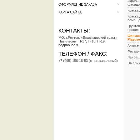
акрилат
>
ОФОРМЛЕНИЕ ЗАКАЗА
фасадо
Краска
>
КАРТА САЙТА
Краска 
помеще
Грунтов
КОНТАКТЫ:
проник
Финишн
МО, г.Реутов, «Владимирский тракт»
Plastro
Павильоны: П-17, П-18, П-19.
подробнее »
Антисе
Фасадн
ТЕЛЕФОН / ФАКС:
Лак за
+7 (495) 156-18-53 (многоканальный)
Эмаль 