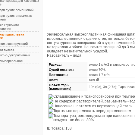
ная краска для каменных
в
 для сухих помещений
для сухих и влажных
ний
ка глубокого
новения
Универсальная высокопластичная финишная шпат
ая шпатлевка
ck
высококачественной отделки стен, потолков, бето
оштукатуренных поверхностей внутри помещений
птик лессирующий
материалов и обоев. Наносится толщиной до 3 мм
ая краска
обладает незначительной усадкой.
щитно-декоративный
Разбавитель – вода.
универсальная
Расход:
около 1 кг/м2 в зависимости 
Сухой остаток:
около 70%.
Плотность:
около 1,7 кг/л.
Цвет:
Белый.
Объем тары
10л (9л), 3л (2,7л); Тара: плас
(наполнение):
ID товара:
158