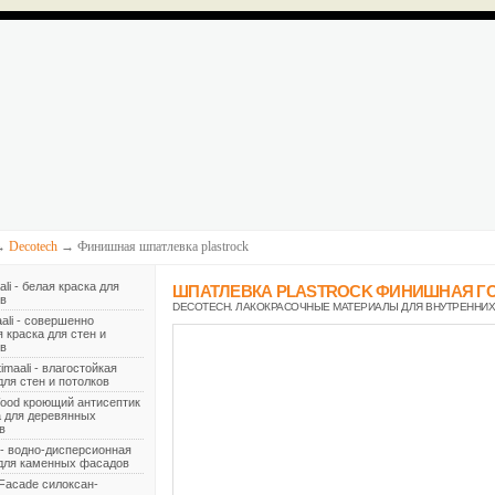
→
Decotech
→ Финишная шпатлевка plastrock
ali - белая краска для
ШПАТЛЕВКА PLASTROCK ФИНИШНАЯ Г
ов
DECOTECH
. ЛАКОКРАСОЧНЫЕ МАТЕРИАЛЫ ДЛЯ ВНУТРЕННИХ
ali - совершенно
 краска для стен и
ов
imaali - влагостойкая
для стен и потолков
ood кроющий антисептик
а для деревянных
в
- водно-дисперсионная
 для каменных фасадов
 Facade силоксан-