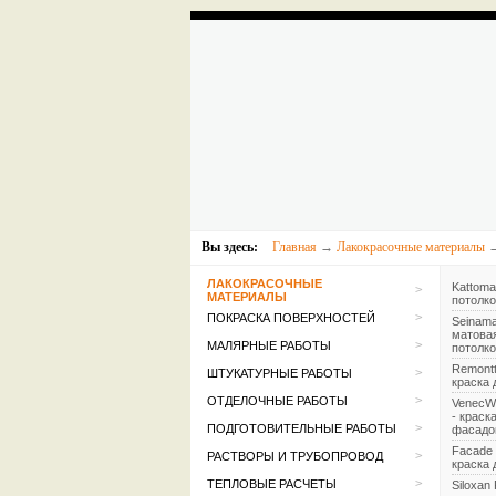
Вы здесь:
Главная
→
Лакокрасочные материалы
ЛАКОКРАСОЧНЫЕ
Kattoma
>
МАТЕРИАЛЫ
потолк
>
ПОКРАСКА ПОВЕРХНОСТЕЙ
Seinama
матовая
>
МАЛЯРНЫЕ РАБОТЫ
потолк
Remontt
>
ШТУКАТУРНЫЕ РАБОТЫ
краска 
>
ОТДЕЛОЧНЫЕ РАБОТЫ
VenecW
- краск
>
ПОДГОТОВИТЕЛЬНЫЕ РАБОТЫ
фасадо
Facade 
>
РАСТВОРЫ И ТРУБОПРОВОД
краска
>
ТЕПЛОВЫЕ РАСЧЕТЫ
Siloxan