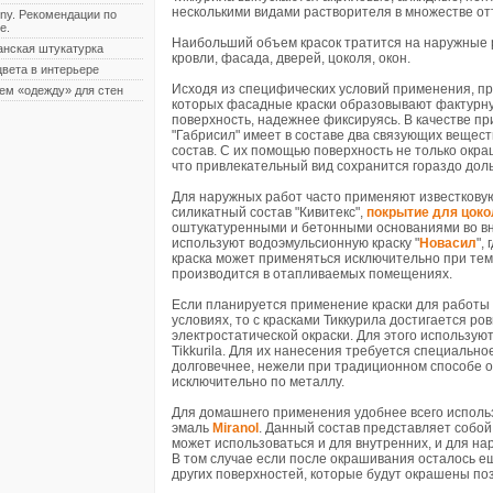
несколькими видами растворителя в множестве от
ny. Рекомендации по
е.
Наибольший объем красок тратится на наружные 
анская штукатурка
кровли, фасада, дверей, цоколя, окон.
вета в интерьере
Исходя из специфических условий применения, п
ем «одежду» для стен
которых фасадные краски образовывают фактурну
поверхность, надежнее фиксируясь. В качестве п
"Габрисил" имеет в составе два связующих вещест
состав. С их помощью поверхность не только окраш
что привлекательный вид сохранится гораздо дол
Для наружных работ часто применяют известковую 
силикатный состав "Кивитекс",
покрытие для цоко
оштукатуренными и бетонными основаниями во вн
используют водоэмульсионную краску "
Новасил
",
краска может применяться исключительно при тем
производится в отапливаемых помещениях.
Если планируется применение краски для работы 
условиях, то с красками Тиккурила достигается ро
электростатической окраски. Для этого использую
Tikkurila. Для их нанесения требуется специальн
долговечнее, нежели при традиционном способе 
исключительно по металлу.
Для домашнего применения удобнее всего использо
эмаль
Miranol
. Данный состав представляет собой
может использоваться и для внутренних, и для нар
В том случае если после окрашивания осталось ещ
других поверхностей, которые будут окрашены по