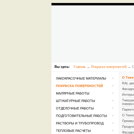
Вы здесь:
Главная
→
Покраска поверхностей
→ О
О Тикк
>
ЛАКОКРАСОЧНЫЕ МАТЕРИАЛЫ
RAL цв
>
ПОКРАСКА ПОВЕРХНОСТЕЙ
Фасадн
>
МАЛЯРНЫЕ РАБОТЫ
Интерье
Тиккур
>
ШТУКАТУРНЫЕ РАБОТЫ
поверх
>
ОТДЕЛОЧНЫЕ РАБОТЫ
Паркет
О Текн
>
ПОДГОТОВИТЕЛЬНЫЕ РАБОТЫ
Преиму
>
РАСТВОРЫ И ТРУБОПРОВОД
Продук
>
ТЕПЛОВЫЕ РАСЧЕТЫ
Фасадн