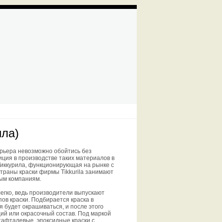
ила)
ерьера невозможно обойтись без
ция в производстве таких материалов в
иккурила, функционирующая на рынке с
траны краски фирмы Tikkurila занимают
ным компаниям.
егко, ведь производители выпускают
ов краски. Подбирается краска в
я будет окрашиваться, и после этого
й или окрасочный состав. Под маркой
тафталевые, эпоксидные краски с