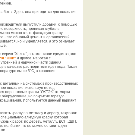
тенков.
работы. Здесь она пригодится для покрытия
роизводители выпустили добавки, с помощью
ю поверхность, проникая глубже в
римера можно взять фасадную краску
ва - это обычный цемент и органический
ивается, но и укрепляется, а это означает,
ьше.
серию "Холви", а также такое средство, как
ля "Юки"
и другое. Работая с
утренней и наружной части здания
 где в качестве растворителя идет вода. Такая
пературе выше 5°С, а хранение
с деталями на системах в производственных
вное покрытие, используя метод
тся порошковые краски "ОХТЭК" от марки
ое оборудование, но покрытие гораздо
окрашивания. Используется данный вариант
вать краску по металлу и дереву, такую как
 специальную алкидную краску, которая
ужных работ, по дереву, металлу, ДСП, ДВП.
е полбанки, то ее можно оставить для
зже.