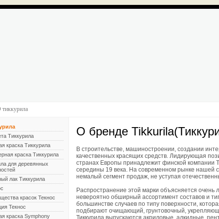
 тиккурила
урила
О бренде Tikkurila(Тиккур
ета Тиккурила
ая краска Тиккурила
В строительстве, машиностроении, создании инт
рная краска Тиккурила
качественных красящих средств. Лидирующая пози
странах Европы принадлежит финской компании Т
ила для деревянных
середины 19 века. На современном рынке нашей с
ностей
немалый сегмент продаж, не уступая отечествен
ный лак Тиккурила
ос
Распространение этой марки объясняется очень л
невероятно обширный ассортимент составов и тип
щества красок Текнос
большинстве случаев по типу поверхности, котора
ция Текнос
подбирают очищающий, грунтовочный, укрепляющи
ая краска Symphony
Тиккурила выпускаются акриловые, алкидные, пен