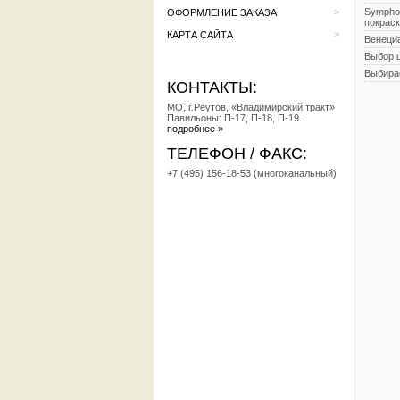
>
Sympho
ОФОРМЛЕНИЕ ЗАКАЗА
покраск
>
КАРТА САЙТА
Венеци
Выбор ц
Выбира
КОНТАКТЫ:
МО, г.Реутов, «Владимирский тракт»
Павильоны: П-17, П-18, П-19.
подробнее »
ТЕЛЕФОН / ФАКС:
+7 (495) 156-18-53 (многоканальный)