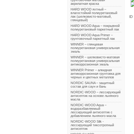
грунтовочная матовая
акрилатная краска
HARD WOOD яхтный –
влагостойкий полиуретановый
лак (шелковисто-матовый,
ID
глянцевый)
HARD WOOD Aqua – покрывной
полиуретановый паркетный лак
HARD WOOD Aqua Primer –
грунтовочный паркетный лак
WINNER – глянцевая
полиуретановая универсальная
эмаль
WINNER – шелковисто-матовая
полиуретановая универсальная
антикоррозионная эмаль
WINNER Primer – алкидная
антикоррозионная грунтовка для
черных и цветных металлов
NORDIC SAUNA – защитный
состав для саун и бань
NORDIC-WOOD – лессирующий
антисептик на основе льняного
масла
NORDIC-WOOD Aqua –
водоразбавляемый
лессирующий антисептик с
добавлением льняного масла
NORDIC-WOOD Silk -
лессирующий тиксотропный
антисептик