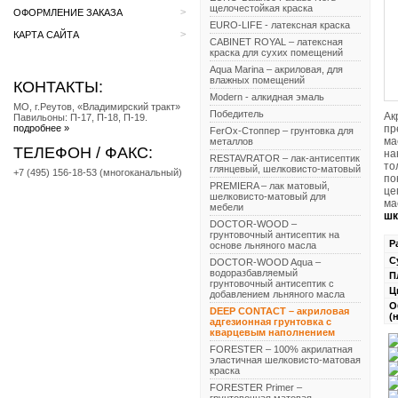
щелочестойкая краска
>
ОФОРМЛЕНИЕ ЗАКАЗА
EURO-LIFE - латексная краска
>
КАРТА САЙТА
CABINET ROYAL – латексная
краска для сухих помещений
Aqua Marina – акриловая, для
влажных помещений
КОНТАКТЫ:
Мodern - алкидная эмаль
МО, г.Реутов, «Владимирский тракт»
Победитель
Ак
Павильоны: П-17, П-18, П-19.
подробнее »
пр
FerOx-Стоппер – грунтовка для
ма
металлов
ТЕЛЕФОН / ФАКС:
на
RESTAVRATOR – лак-антисептик
то
глянцевый, шелковисто-матовый
+7 (495) 156-18-53 (многоканальный)
по
PREMIERA – лак матовый,
це
шелковисто-матовый для
ма
мебели
шк
DOCTOR-WOOD –
грунтовочный антисептик на
Р
основе льняного масла
С
DOCTOR-WOOD Aqua –
водоразбавляемый
П
грунтовочный антисептик с
Ц
добавлением льняного масла
О
DEEP CONTACT – акриловая
(
адгезионная грунтовка с
кварцевым наполнением
FORESTER – 100% акрилатная
эластичная шелковисто-матовая
краска
FORESTER Primer –