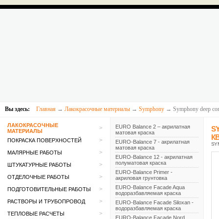
Вы здесь:
Главная
→
Лакокрасочные материалы
→
Symphony
→ Symphony deep cont
ЛАКОКРАСОЧНЫЕ
EURO Balance 2 – акрилатная
>
S
МАТЕРИАЛЫ
матовая краска
К
>
ПОКРАСКА ПОВЕРХНОСТЕЙ
EURO-Balance 7 - акрилатная
SY
матовая краска
>
МАЛЯРНЫЕ РАБОТЫ
EURO-Balance 12 - акрилатная
полуматовая краска
>
ШТУКАТУРНЫЕ РАБОТЫ
EURO-Balance Primer -
>
ОТДЕЛОЧНЫЕ РАБОТЫ
акриловая грунтовка
EURO-Balance Faсade Aqua
>
ПОДГОТОВИТЕЛЬНЫЕ РАБОТЫ
водоразбавляемая краска
>
РАСТВОРЫ И ТРУБОПРОВОД
EURO-Balance Facade Siloxan -
водоразбавляемая краска
>
ТЕПЛОВЫЕ РАСЧЕТЫ
EURO-Balance Faсade Nord