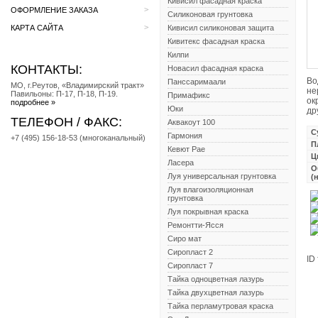
Кивисил фасадная краска
>
ОФОРМЛЕНИЕ ЗАКАЗА
Силиконовая грунтовка
>
КАРТА САЙТА
Кивисил силиконовая защита
Кивитекс фасадная краска
Килпи
КОНТАКТЫ:
Новасил фасадная краска
Во
Панссаримаали
МО, г.Реутов, «Владимирский тракт»
не
Павильоны: П-17, П-18, П-19.
Примафикс
ок
подробнее »
Юки
др
ТЕЛЕФОН / ФАКС:
Аквакоут 100
С
Гармония
+7 (495) 156-18-53 (многоканальный)
П
Кевют Рае
Ц
Ласера
О
Луя универсальная грунтовка
(
Луя влагоизоляционная
грунтовка
Луя покрывная краска
Ремонтти-Ясся
Сиро мат
Сиропласт 2
ID
Сиропласт 7
Тайка одноцветная лазурь
Тайка двухцветная лазурь
Тайка перламутровая краска