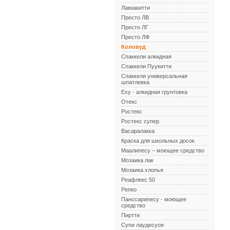
Лаккакитти
Престо ЛВ
Престо ЛГ
Престо ЛФ
Коловуд
Спаккели алкидная
Спаккели Пуукитти
Спаккели универсальная
шпатлевка
Еху - алкидная грунтовка
Отекс
Ростекс
Ростекс супер
Васаралакка
Краска для школьных досок
Маалипесу – моющее средство
Мозаика лак
Мозаика хлопья
Реафлекс 50
Репко
Панссарипесу - моющее
средство
Пиртти
Супи лаудесуоя