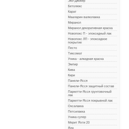
Эко-Джокер
Бетолюкс
Карат
Мааларин валколакка
Миранол
Миранол декоративная краска
Новопокс П - эпоксидный лак
Новопокс ЛП - эпоксидное
покрытие
Песто
Тиксомат
Уника - алкидная краска
Эмпир
Кива
Кири
Панели-Ясся
Панели-Ясся защитный состав
Паркетти-Ясся грунтовочный
лак
Паркетти-Ясся покрывной лак
Оксалакка
Петсилакка
Уника супер
Мерит Яхти 20
Яло