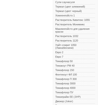
Супи саунасуоя
Термал (цвет алюминий)
Термал (цвет черный)
Хомеенпойсто 1
Растворитель Кивитекс 1055
Растворитель Монимикс
Маалинпойсто для удаления
краски
Растворитель 1032
Растворитель 1120
Уайт-спирит 1050
(Лаккабензини)
Евро 2
Евро 7
Темафлоор 50
Темакоут РМ 40
Темафлоор 150
Фонтекоут ФЛ 100
Темафлоор П 300
Темафлоор 3000
Темафлоор 4000
Темафлоор ПУ
Темапрайм ЕЕ (ЭУР)
Джокер (Joker)