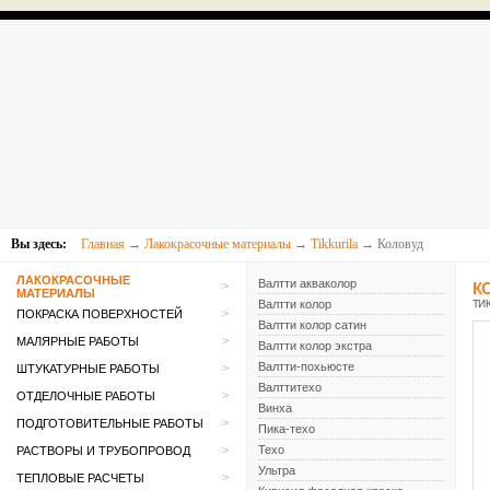
Вы здесь:
Главная
→
Лакокрасочные материалы
→
Tikkurila
→ Коловуд
ЛАКОКРАСОЧНЫЕ
Валтти акваколор
>
К
МАТЕРИАЛЫ
Валтти колор
ТИК
>
ПОКРАСКА ПОВЕРХНОСТЕЙ
Валтти колор сатин
>
МАЛЯРНЫЕ РАБОТЫ
Валтти колор экстра
Валтти-похьюсте
>
ШТУКАТУРНЫЕ РАБОТЫ
Валттитехо
>
ОТДЕЛОЧНЫЕ РАБОТЫ
Винха
>
ПОДГОТОВИТЕЛЬНЫЕ РАБОТЫ
Пика-техо
>
Техо
РАСТВОРЫ И ТРУБОПРОВОД
Ультра
>
ТЕПЛОВЫЕ РАСЧЕТЫ