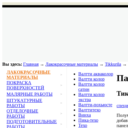
Вы здесь:
Главная
→
Лакокрасочные материалы
→
Tikkurila
→ 
ЛАКОКРАСОЧНЫЕ
Валтти акваколор
>
Па
МАТЕРИАЛЫ
Валтти колор
ПОКРАСКА
Валтти колор
>
ПОВЕРХНОСТЕЙ
сатин
Тик
МАЛЯРНЫЕ РАБОТЫ
Валтти колор
>
экстра
ШТУКАТУРНЫЕ
>
Валтти-похьюсте
спец
РАБОТЫ
Валттитехо
ОТДЕЛОЧНЫЕ
>
Винха
Полум
РАБОТЫ
Пика-техо
добав
ПОДГОТОВИТЕЛЬНЫЕ
>
Техо
панел
РАБОТЫ