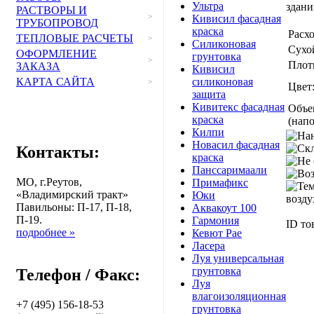
Ультра
здани
РАСТВОРЫ И
>
Кивисил фасадная
ТРУБОПРОВОД
краска
Расхо
ТЕПЛОВЫЕ РАСЧЕТЫ
>
Силиконовая
Сухой
ОФОРМЛЕНИЕ
грунтовка
>
Плот
ЗАКАЗА
Кивисил
КАРТА САЙТА
силиконовая
>
Цвет
защита
Кивитекс фасадная
Объе
краска
(напо
Килпи
Новасил фасадная
Контакты:
краска
Панссаримаали
МО, г.Реутов,
Примафикс
«Владимирский тракт»
Юки
Павильоны: П-17, П-18,
Аквакоут 100
П-19.
Гармония
ID то
подробнее »
Кевют Рае
Ласера
Луя универсальная
грунтовка
Телефон / Факс:
Луя
влагоизоляционная
+7 (495) 156-18-53
грунтовка