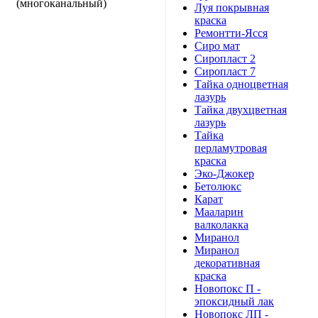
(многоканальный)
Луя покрывная
краска
Ремонтти-Ясся
Сиро мат
Сиропласт 2
Сиропласт 7
Тайка одноцветная
лазурь
Тайка двухцветная
лазурь
Тайка
перламутровая
краска
Эко-Джокер
Бетолюкс
Карат
Мааларин
валколакка
Миранол
Миранол
декоративная
краска
Новопокс П -
эпоксидный лак
Новопокс ЛП -