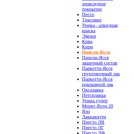
эпоксидное
покрытие
Песто
Тиксомат
Уника - алкидная
краска
Эмпир
Кива
Кири
Панели-Ясся
Панели-Ясся
защитный состав
Паркетти-Ясся
грунтовочный лак
Паркетти-Ясся
покрывной лак
Оксалакка
Петсилакка
Уника супер
Мерит Яхти 20
Яло
Лаккакитти
Престо ЛВ
Престо ЛГ
Престо ЛФ