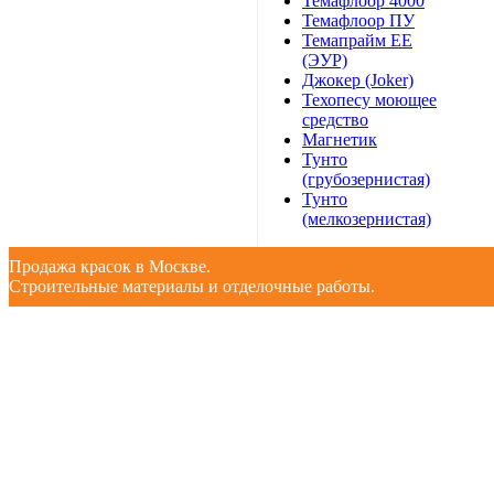
Темафлоор 4000
Темафлоор ПУ
Темапрайм ЕЕ
(ЭУР)
Джокер (Joker)
Техопесу моющее
средство
Магнетик
Тунто
(грубозернистая)
Тунто
(мелкозернистая)
Продажа красок в Москве.
Строительные материалы и отделочные работы.