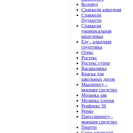
Коловуд
Спаккели алкидная
Спаккели
Пуукитти
Спаккели
универсальная
шпатлевка
Еху - алкидная
грунтовка
Отекс
Ростекс
Ростекс супер
Васаралакка
Краска для
школьных досок
Маалипесу –
моющее средство
Мозаика лак
Мозаика хлопья
Реафлекс 50
Репко
Панссарипесу -
моющее средство
Пиртти
Супи лаудесуоя