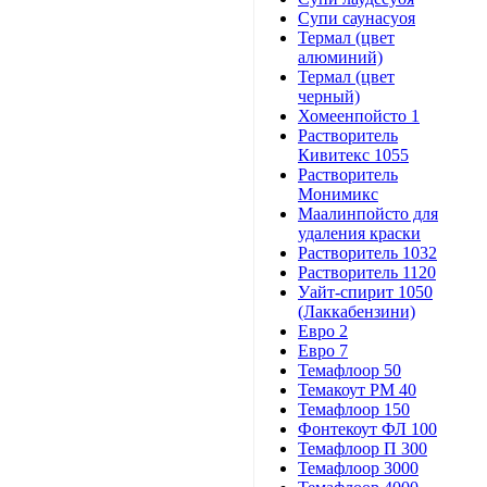
Супи саунасуоя
Термал (цвет
алюминий)
Термал (цвет
черный)
Хомеенпойсто 1
Растворитель
Кивитекс 1055
Растворитель
Монимикс
Маалинпойсто для
удаления краски
Растворитель 1032
Растворитель 1120
Уайт-спирит 1050
(Лаккабензини)
Евро 2
Евро 7
Темафлоор 50
Темакоут РМ 40
Темафлоор 150
Фонтекоут ФЛ 100
Темафлоор П 300
Темафлоор 3000