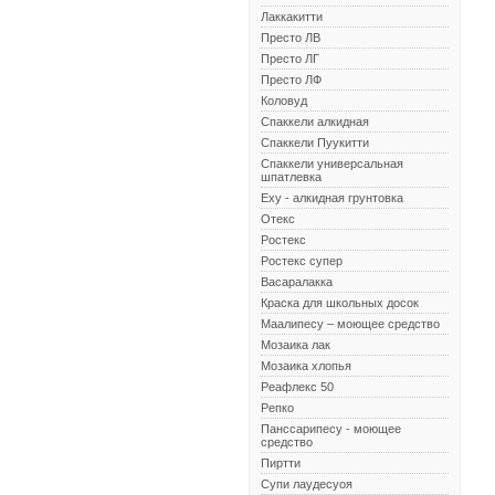
Лаккакитти
Престо ЛВ
Престо ЛГ
Престо ЛФ
Коловуд
Спаккели алкидная
Спаккели Пуукитти
Спаккели универсальная
шпатлевка
Еху - алкидная грунтовка
Отекс
Ростекс
Ростекс супер
Васаралакка
Краска для школьных досок
Маалипесу – моющее средство
Мозаика лак
Мозаика хлопья
Реафлекс 50
Репко
Панссарипесу - моющее
средство
Пиртти
Супи лаудесуоя