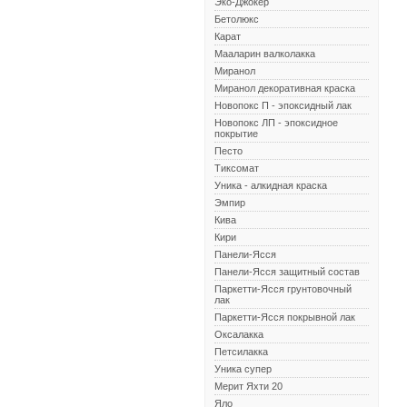
Эко-Джокер
Бетолюкс
Карат
Мааларин валколакка
Миранол
Миранол декоративная краска
Новопокс П - эпоксидный лак
Новопокс ЛП - эпоксидное
покрытие
Песто
Тиксомат
Уника - алкидная краска
Эмпир
Кива
Кири
Панели-Ясся
Панели-Ясся защитный состав
Паркетти-Ясся грунтовочный
лак
Паркетти-Ясся покрывной лак
Оксалакка
Петсилакка
Уника супер
Мерит Яхти 20
Яло