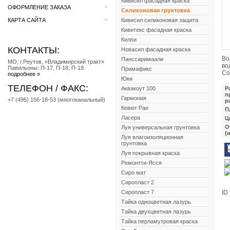
Кивисил фасадная краска
>
ОФОРМЛЕНИЕ ЗАКАЗА
Силиконовая грунтовка
>
КАРТА САЙТА
Кивисил силиконовая защита
Кивитекс фасадная краска
Килпи
КОНТАКТЫ:
Новасил фасадная краска
Во
Панссаримаали
МО, г.Реутов, «Владимирский тракт»
во
Павильоны: П-17, П-18, П-19.
Примафикс
Со
подробнее »
Юки
ТЕЛЕФОН / ФАКС:
Аквакоут 100
Р
п
Гармония
+7 (495) 156-18-53 (многоканальный)
р
Кевют Рае
П
Ласера
Ц
О
Луя универсальная грунтовка
(
Луя влагоизоляционная
грунтовка
Луя покрывная краска
Ремонтти-Ясся
Сиро мат
Сиропласт 2
Сиропласт 7
ID
Тайка одноцветная лазурь
Тайка двухцветная лазурь
Тайка перламутровая краска