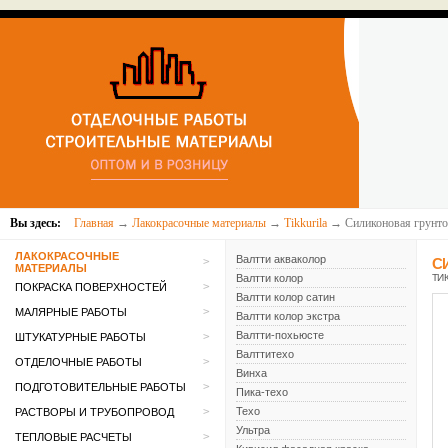
Вы здесь:
Главная
→
Лакокрасочные материалы
→
Tikkurila
→ Силиконовая грунто
ЛАКОКРАСОЧНЫЕ
Валтти акваколор
>
С
МАТЕРИАЛЫ
Валтти колор
ТИК
>
ПОКРАСКА ПОВЕРХНОСТЕЙ
Валтти колор сатин
>
МАЛЯРНЫЕ РАБОТЫ
Валтти колор экстра
Валтти-похьюсте
>
ШТУКАТУРНЫЕ РАБОТЫ
Валттитехо
>
ОТДЕЛОЧНЫЕ РАБОТЫ
Винха
>
ПОДГОТОВИТЕЛЬНЫЕ РАБОТЫ
Пика-техо
>
Техо
РАСТВОРЫ И ТРУБОПРОВОД
Ультра
>
ТЕПЛОВЫЕ РАСЧЕТЫ