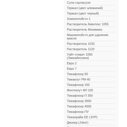
Супи саунасуоя
Термал (цвет алюминий)
Термал (цвет черный)
Хомеенпойсто 1
Растворитель Кивитекс 1055
Растворитель Монимикс
Маалинпойсто для удаления
краски
Растворитель 1032
Растворитель 1120
Уайт-спирит 1050
(Лаккабензини)
Евро 2
Евро 7
Темафлоор 50
Темакоут РМ 40
Темафлоор 150
Фонтекоут ФЛ 100
Темафлоор П 300
Темафлоор 3000
Темафлоор 4000
Темафлоор ПУ
Темапрайм ЕЕ (ЭУР)
Джокер (Joker)