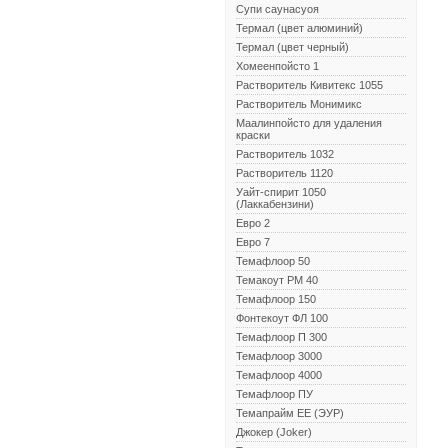
Супи саунасуоя
Термал (цвет алюминий)
Термал (цвет черный)
Хомеенпойсто 1
Растворитель Кивитекс 1055
Растворитель Монимикс
Маалинпойсто для удаления
краски
Растворитель 1032
Растворитель 1120
Уайт-спирит 1050
(Лаккабензини)
Евро 2
Евро 7
Темафлоор 50
Темакоут РМ 40
Темафлоор 150
Фонтекоут ФЛ 100
Темафлоор П 300
Темафлоор 3000
Темафлоор 4000
Темафлоор ПУ
Темапрайм ЕЕ (ЭУР)
Джокер (Joker)