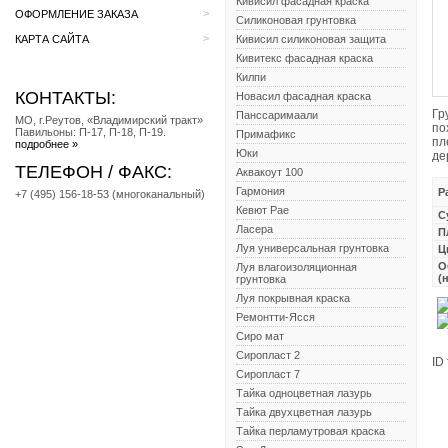
Кивисил фасадная краска
>
ОФОРМЛЕНИЕ ЗАКАЗА
Силиконовая грунтовка
>
КАРТА САЙТА
Кивисил силиконовая защита
Кивитекс фасадная краска
Килпи
КОНТАКТЫ:
Новасил фасадная краска
Гр
Панссаримаали
МО, г.Реутов, «Владимирский тракт»
по
Павильоны: П-17, П-18, П-19.
Примафикс
пл
подробнее »
Юки
де
ТЕЛЕФОН / ФАКС:
Аквакоут 100
Гармония
Р
+7 (495) 156-18-53 (многоканальный)
Кевют Рае
С
Ласера
П
Луя универсальная грунтовка
Ц
О
Луя влагоизоляционная
(
грунтовка
Луя покрывная краска
Ремонтти-Ясся
Сиро мат
Сиропласт 2
ID
Сиропласт 7
Тайка одноцветная лазурь
Тайка двухцветная лазурь
Тайка перламутровая краска