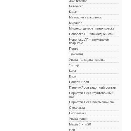
Эко-Джокер
Бетолюкс
Карат
Мааларин валколакка
Миранол
Миранол декоративная краска
Новопокс П - эпоксидный лак
Новопокс ЛП - эпоксидное
покрытие
Песто
Тиксомат
Уника - алкидная краска
Эмпир
Кива
Кири
Панели-Ясся
Панели-Ясся защитный состав
Паркетти-Ясся грунтовочный
лак
Паркетти-Ясся покрывной лак
Оксалакка
Петсилакка
Уника супер
Мерит Яхти 20
Яло