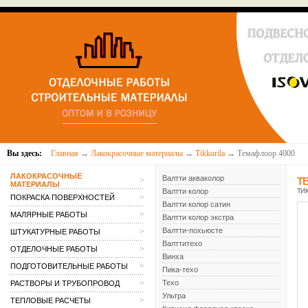
Вы здесь:
Главная
→
Лакокрасочные материалы
→
Tikkurila
→ Темафлоор 4000
ЛАКОКРАСОЧНЫЕ
Валтти акваколор
>
Т
МАТЕРИАЛЫ
Валтти колор
ТИК
>
ПОКРАСКА ПОВЕРХНОСТЕЙ
Валтти колор сатин
>
МАЛЯРНЫЕ РАБОТЫ
Валтти колор экстра
Валтти-похьюсте
>
ШТУКАТУРНЫЕ РАБОТЫ
Валттитехо
>
ОТДЕЛОЧНЫЕ РАБОТЫ
Винха
>
ПОДГОТОВИТЕЛЬНЫЕ РАБОТЫ
Пика-техо
>
Техо
РАСТВОРЫ И ТРУБОПРОВОД
Ультра
>
ТЕПЛОВЫЕ РАСЧЕТЫ