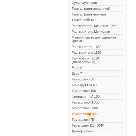
Супи саунасуоя
Термал (цвет алюминий)
Термал (цвет черный)
Хомеенпойсто 1
Растворитель Кивитекс 1055
Растворитель Монимикс
Маалинпойсто для удаления
краски
Растворитель 1032
Растворитель 1120
Уайт-спирит 1050
(Лаккабензини)
Евро 2
Евро 7
Темафлоор 50
Темакоут РМ 40
Темафлоор 150
Фонтекоут ФЛ 100
Темафлоор П 300
Темафлоор 3000
Темафлоор 4000
Темафлоор ПУ
Темапрайм ЕЕ (ЭУР)
Джокер (Joker)