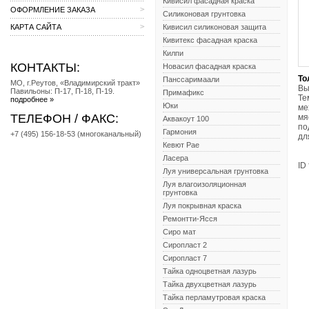
Кивисил фасадная краска
>
ОФОРМЛЕНИЕ ЗАКАЗА
Силиконовая грунтовка
>
КАРТА САЙТА
Кивисил силиконовая защита
Кивитекс фасадная краска
Килпи
КОНТАКТЫ:
Новасил фасадная краска
То
Панссаримаали
МО, г.Реутов, «Владимирский тракт»
Вы
Павильоны: П-17, П-18, П-19.
Примафикс
Те
подробнее »
Юки
ме
ТЕЛЕФОН / ФАКС:
мя
Аквакоут 100
по
Гармония
+7 (495) 156-18-53 (многоканальный)
дл
Кевют Рае
Ласера
ID
Луя универсальная грунтовка
Луя влагоизоляционная
грунтовка
Луя покрывная краска
Ремонтти-Ясся
Сиро мат
Сиропласт 2
Сиропласт 7
Тайка одноцветная лазурь
Тайка двухцветная лазурь
Тайка перламутровая краска