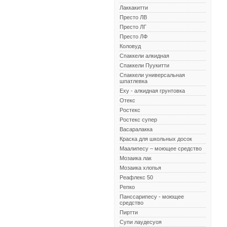
Лаккакитти
Престо ЛВ
Престо ЛГ
Престо ЛФ
Коловуд
Спаккели алкидная
Спаккели Пуукитти
Спаккели универсальная
шпатлевка
Еху - алкидная грунтовка
Отекс
Ростекс
Ростекс супер
Васаралакка
Краска для школьных досок
Маалипесу – моющее средство
Мозаика лак
Мозаика хлопья
Реафлекс 50
Репко
Панссарипесу - моющее
средство
Пиртти
Супи лаудесуоя