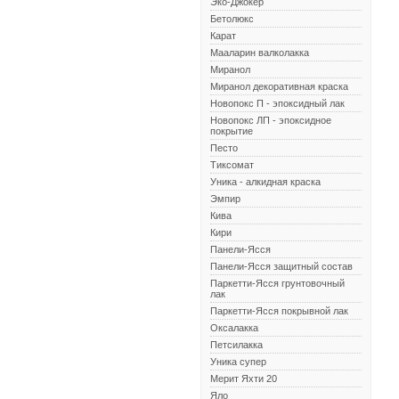
Эко-Джокер
Бетолюкс
Карат
Мааларин валколакка
Миранол
Миранол декоративная краска
Новопокс П - эпоксидный лак
Новопокс ЛП - эпоксидное
покрытие
Песто
Тиксомат
Уника - алкидная краска
Эмпир
Кива
Кири
Панели-Ясся
Панели-Ясся защитный состав
Паркетти-Ясся грунтовочный
лак
Паркетти-Ясся покрывной лак
Оксалакка
Петсилакка
Уника супер
Мерит Яхти 20
Яло