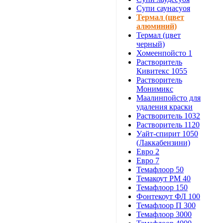
Супи саунасуоя
Термал (цвет
алюминий)
Термал (цвет
черный)
Хомеенпойсто 1
Растворитель
Кивитекс 1055
Растворитель
Монимикс
Маалинпойсто для
удаления краски
Растворитель 1032
Растворитель 1120
Уайт-спирит 1050
(Лаккабензини)
Евро 2
Евро 7
Темафлоор 50
Темакоут РМ 40
Темафлоор 150
Фонтекоут ФЛ 100
Темафлоор П 300
Темафлоор 3000