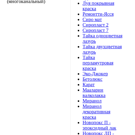
(многоканальный)
Луя покрывная
краска
Ремонтти-Ясся
Сиро мат
Сиропласт 2
Сиропласт 7
Тайка одноцветная
лазурь
Тайка двухцветная
лазурь
Тайка
перламутровая
краска
Эко-Джокер
Бетолюкс
Карат
Мааларин
валколакка
Миранол
Миранол
декоративная
краска
Новопокс П -
эпоксидный лак
Новопокс ЛП -