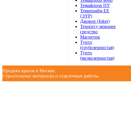
Темафлоор 4000
Темафлоор ПУ
Темапрайм ЕЕ
(ЭУР)
Джокер (Joker)
Техопесу моющее
средство
Магнетик
Тунто
(грубозернистая)
Тунто
(мелкозернистая)
Продажа красок в Москве.
Строительные материалы и отделочные работы.