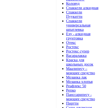
Коловуд
Спаккели алкидная
Спаккели
Пуукитти
Спаккели
универсальная
шпатлевка
Еху - алкидная
грунтовка
Отекс
Ростекс
Ростекс супер
Васаралакка
Краска для
школьных досок
Маалипесу –
моющее средство
Мозаика лак
Мозаика хлопья
Реафлекс 50
Репко
Панссарипесу -
моющее средство
Пиртти
Супи лаудесуоя