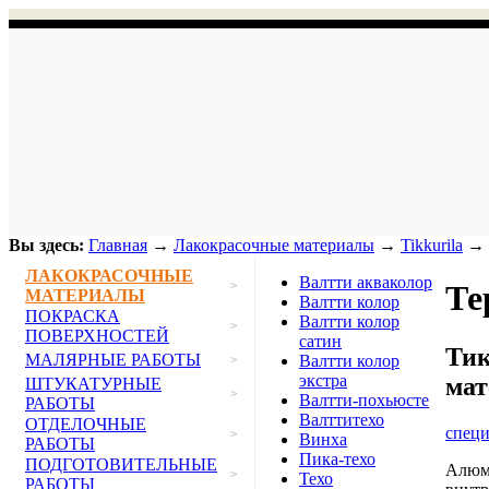
Вы здесь:
Главная
→
Лакокрасочные материалы
→
Tikkurila
→ 
ЛАКОКРАСОЧНЫЕ
Валтти акваколор
>
Те
МАТЕРИАЛЫ
Валтти колор
ПОКРАСКА
Валтти колор
>
ПОВЕРХНОСТЕЙ
сатин
Тик
МАЛЯРНЫЕ РАБОТЫ
Валтти колор
>
экстра
мат
ШТУКАТУРНЫЕ
>
Валтти-похьюсте
РАБОТЫ
Валттитехо
ОТДЕЛОЧНЫЕ
спец
>
Винха
РАБОТЫ
Пика-техо
ПОДГОТОВИТЕЛЬНЫЕ
Алюми
>
Техо
РАБОТЫ