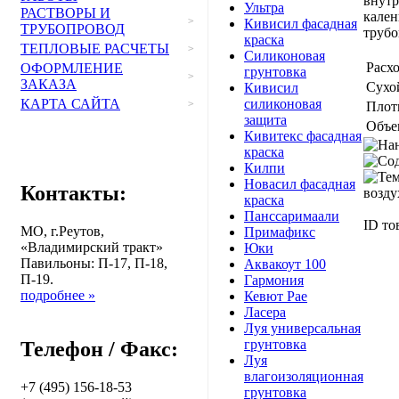
внутр
Ультра
РАСТВОРЫ И
кален
>
Кивисил фасадная
ТРУБОПРОВОД
трубо
краска
ТЕПЛОВЫЕ РАСЧЕТЫ
>
Силиконовая
Расхо
ОФОРМЛЕНИЕ
грунтовка
>
ЗАКАЗА
Сухой
Кивисил
КАРТА САЙТА
силиконовая
>
Плот
защита
Объе
Кивитекс фасадная
краска
Килпи
Новасил фасадная
Контакты:
краска
Панссаримаали
ID то
МО, г.Реутов,
Примафикс
«Владимирский тракт»
Юки
Павильоны: П-17, П-18,
Аквакоут 100
П-19.
Гармония
подробнее »
Кевют Рае
Ласера
Луя универсальная
грунтовка
Телефон / Факс:
Луя
влагоизоляционная
+7 (495) 156-18-53
грунтовка