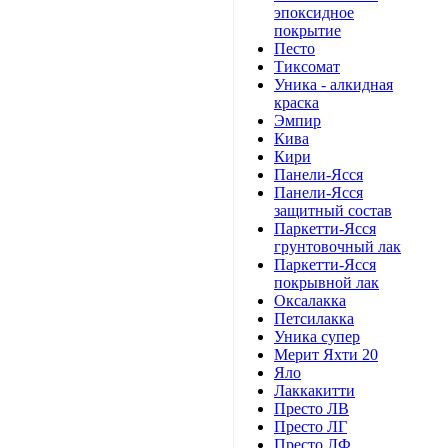
эпоксидное
покрытие
Песто
Тиксомат
Уника - алкидная
краска
Эмпир
Кива
Кири
Панели-Ясся
Панели-Ясся
защитный состав
Паркетти-Ясся
грунтовочный лак
Паркетти-Ясся
покрывной лак
Оксалакка
Петсилакка
Уника супер
Мерит Яхти 20
Яло
Лаккакитти
Престо ЛВ
Престо ЛГ
Престо ЛФ